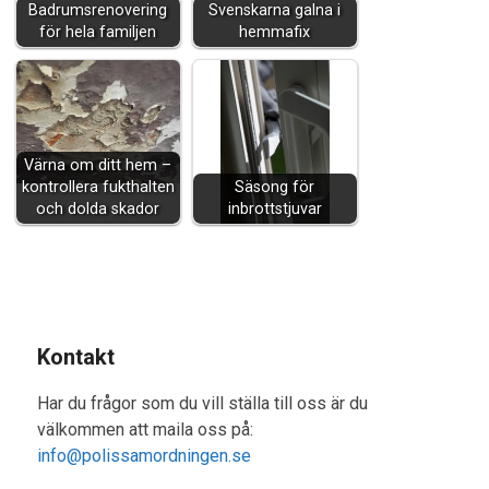
Badrumsrenovering
Svenskarna galna i
för hela familjen
hemmafix
Värna om ditt hem –
kontrollera fukthalten
Säsong för
och dolda skador
inbrottstjuvar
Kontakt
Har du frågor som du vill ställa till oss är du
välkommen att maila oss på:
info@polissamordningen.se