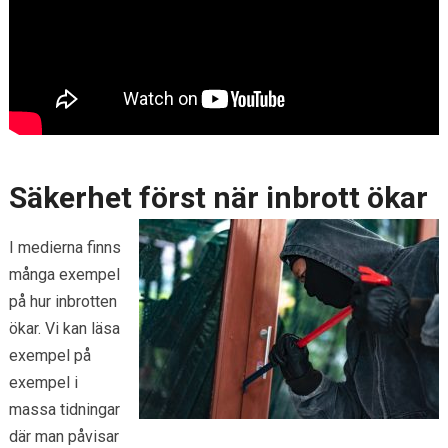
Säkerhet först när inbrott ökar
I medierna finns
många exempel
på hur inbrotten
ökar. Vi kan läsa
exempel på
exempel i
massa tidningar
där man påvisar