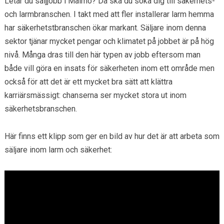
Letar du säljjobb i Malmö? Då ska du söka dig till säkerhets-
och larmbranschen. I takt med att fler installerar larm hemma
har säkerhetstbranschen ökar markant. Säljare inom denna
sektor tjänar mycket pengar och klimatet på jobbet är på hög
nivå. Många dras till den här typen av jobb eftersom man
både vill göra en insats för säkerheten inom ett område men
också för att det är ett mycket bra sätt att klättra
karriärsmässigt: chanserna ser mycket stora ut inom
säkerhetsbranschen.
Här finns ett klipp som ger en bild av hur det är att arbeta som
säljare inom larm och säkerhet: