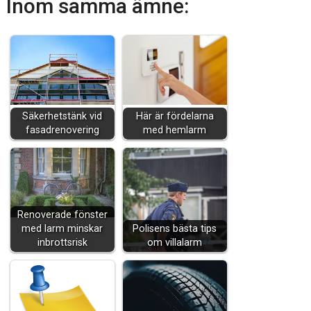
Inom samma ämne:
Säkerhetstänk vid
Här är fördelarna
fasadrenovering
med hemlarm
Renoverade fönster
med larm minskar
Polisens bästa tips
inbrottsrisk
om villalarm