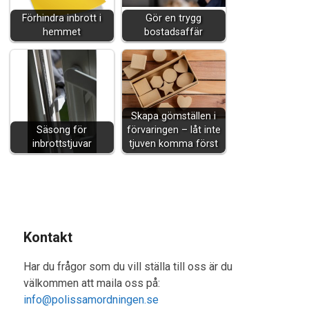
Förhindra inbrott i
Gör en trygg
hemmet
bostadsaffär
Skapa gömställen i
Säsong för
förvaringen – låt inte
inbrottstjuvar
tjuven komma först
Kontakt
Har du frågor som du vill ställa till oss är du
välkommen att maila oss på:
info@polissamordningen.se