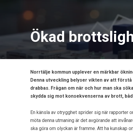
Ökad brottsligh
Norrtälje kommun upplever en märkbar ökning 
Denna utveckling belyser vikten av att först
drabbas. Frågan om när och hur man ska söka ju
skydda sig mot konsekvenserna av brott, bå
En känsla av otrygghet sprider sig när rapporter om
möta denna utmaning är det avgörande att invåna
ska göra om olyckan är framme. Att ha kunskap om r