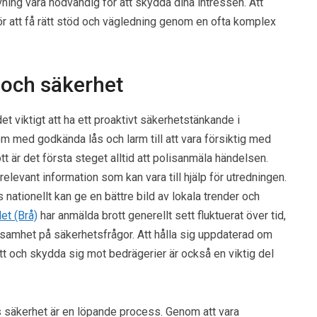
ivning vara nödvändig för att skydda dina intressen. Att
ör att få rätt stöd och vägledning genom en ofta komplex
t och säkerhet
det viktigt att ha ett proaktivt säkerhetstänkande i
 hem med godkända lås och larm till att vara försiktig med
tt är det första steget alltid att polisanmäla händelsen.
relevant information som kan vara till hjälp för utredningen.
nationellt kan ge en bättre bild av lokala trender och
et (Brå)
har anmälda brott generellt sett fluktuerat över tid,
ksamhet på säkerhetsfrågor. Att hålla sig uppdaterad om
t och skydda sig mot bedrägerier är också en viktig del
s säkerhet är en löpande process. Genom att vara