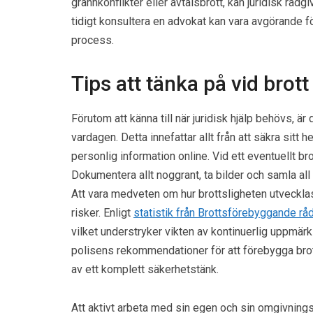
grannkonflikter eller avtalsbrott, kan juridisk rådg
tidigt konsultera en advokat kan vara avgörande f
process.
Tips att tänka på vid brot
Förutom att känna till när juridisk hjälp behövs, är 
vardagen. Detta innefattar allt från att säkra sitt
personlig information online. Vid ett eventuellt bro
Dokumentera allt noggrant, ta bilder och samla all 
Att vara medveten om hur brottsligheten utvecklas 
risker. Enligt
statistik från Brottsförebyggande råd
vilket understryker vikten av kontinuerlig uppmär
polisens rekommendationer för att förebygga brot
av ett komplett säkerhetstänk.
Att aktivt arbeta med sin egen och sin omgivning