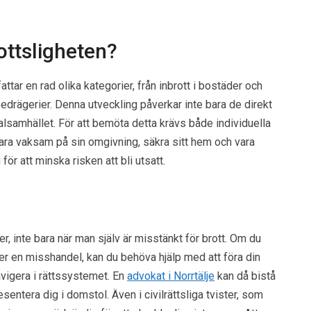
ottsligheten?
tar en rad olika kategorier, från inbrott i bostäder och
bedrägerier. Denna utveckling påverkar inte bara de direkt
lsamhället. För att bemöta detta krävs både individuella
ara vaksam på sin omgivning, säkra sitt hem och vara
för att minska risken att bli utsatt.
?
r, inte bara när man själv är misstänkt för brott. Om du
eller en misshandel, kan du behöva hjälp med att föra din
igera i rättssystemet. En
advokat i Norrtälje
kan då bistå
entera dig i domstol. Även i civilrättsliga tvister, som