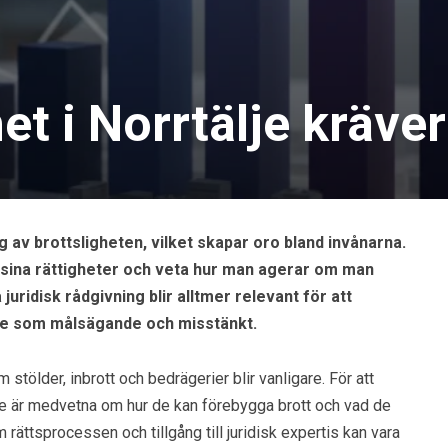
et i Norrtälje kräv
av brottsligheten, vilket skapar oro bland invånarna.
å sina rättigheter och veta hur man agerar om man
ridisk rådgivning blir alltmer relevant för att
de som målsägande och misstänkt.
 stölder, inbrott och bedrägerier blir vanligare. För att
re är medvetna om hur de kan förebygga brott och vad de
ättsprocessen och tillgång till juridisk expertis kan vara