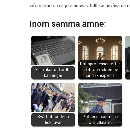
informerad och agera ansvarsfullt kan invånarna i No
Inom samma ämne:
Rättsprocessen efter
Fler råkar ut för ID-
brott och vikten av
kapningar
juridisk expertis
Svårt att undvika
Polisens bästa tips
ficktjuvar
om villalarm